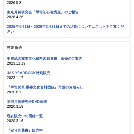
2026.5.2
東京月例研究会「甲冑初心者講座」のご報告
2026.4.26
2025年4月1日～2026年3月31日までの活動についてはこちらをご覧くだ
さい
特別販売
甲冑武具重要文化資料図録６輯 販売のご案内
2023.12.19
JAS YEARBOOK特別販売
2022.1.17
『甲冑武具 重要文化資料図録』再販のお知らせ
2020.8.3
本部月例研究会DVD販売
2020.3.18
現在販売中の図録一覧
2020.3.16
『変り兜葉書』販売中