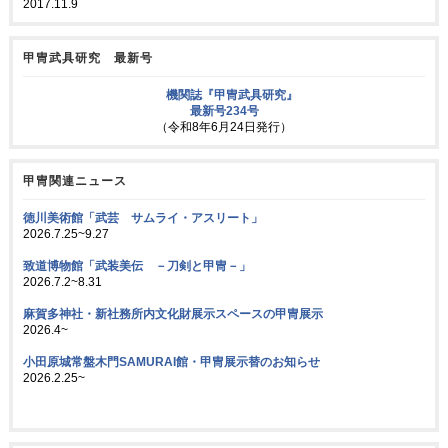
2017.11.9
甲冑武具研究 最新号
機関誌『甲冑武具研究』
最新号234号
（令和8年6月24日発行）
甲冑関連ニュース
徳川美術館「武芸 サムライ・アスリート」
2026.7.25~9.27
致道博物館「武装美伝 －刀剣と甲冑－」
2026.7.2~8.31
麻賀多神社・新社務所内文化財展示スペースの甲冑展示
2026.4~
小田原城常盤木門SAMURAI館・甲冑展示替のお知らせ
2026.2.25~