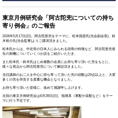
東京月例研究会「阿古陀兜についての持ち
寄り例会」のご報告
2026年5月17日(日)、阿古陀形兜をテーマに、松本国彦氏(当会副会長)、鈴
木裕介氏(当会監事)よりご講演頂きました。
松本氏からは、中近世の日本人にみられる頭骨の特徴など、阿古陀形兜発
生の契機についていくつか説をご紹介いただき、
また松本氏・鈴木氏はじめ複数の会員にお持ち寄り頂いた兜をもとに、
様々な視点から阿古陀形兜について解説頂きました。
当日講師のお二人を中心に持ち寄って頂いた兜の頭数は20点以上と、大変
多くの兜を拝見する貴重な機会となりました。
お持ち寄り頂いた皆様に、改めて感謝申し上げます。
次回の東京月例研究会は6月28日(日)、指揮具（軍配や采配など）をテー
マに行う予定です。