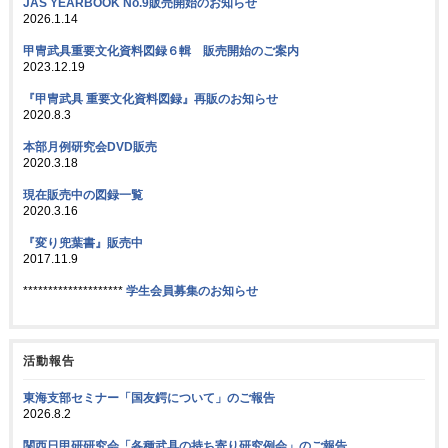
JAS YEARBOOK No.9販売開始のお知らせ
2026.1.14
甲冑武具重要文化資料図録６輯 販売開始のご案内
2023.12.19
『甲冑武具 重要文化資料図録』再販のお知らせ
2020.8.3
本部月例研究会DVD販売
2020.3.18
現在販売中の図録一覧
2020.3.16
『変り兜葉書』販売中
2017.11.9
********************
学生会員募集のお知らせ
活動報告
東海支部セミナー「国友鍔について」のご報告
2026.8.2
関西日甲研研究会「各種武具の持ち寄り研究例会」のご報告