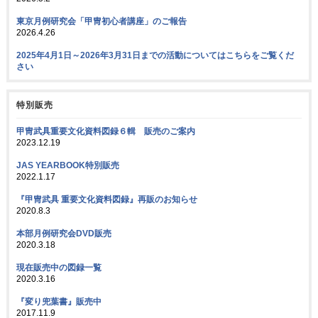
東京月例研究会「甲冑初心者講座」のご報告
2026.4.26
2025年4月1日～2026年3月31日までの活動についてはこちらをご覧くだ
さい
特別販売
甲冑武具重要文化資料図録６輯 販売のご案内
2023.12.19
JAS YEARBOOK特別販売
2022.1.17
『甲冑武具 重要文化資料図録』再販のお知らせ
2020.8.3
本部月例研究会DVD販売
2020.3.18
現在販売中の図録一覧
2020.3.16
『変り兜葉書』販売中
2017.11.9