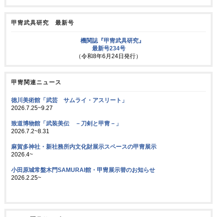
甲冑武具研究 最新号
機関誌『甲冑武具研究』
最新号234号
（令和8年6月24日発行）
甲冑関連ニュース
徳川美術館「武芸 サムライ・アスリート」
2026.7.25~9.27
致道博物館「武装美伝 －刀剣と甲冑－」
2026.7.2~8.31
麻賀多神社・新社務所内文化財展示スペースの甲冑展示
2026.4~
小田原城常盤木門SAMURAI館・甲冑展示替のお知らせ
2026.2.25~