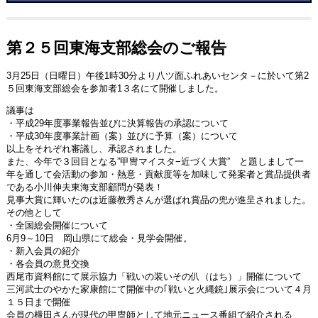
第２５回東海支部総会のご報告
3月25日（日曜日）午後1時30分より八ツ面ふれあいセンタ－に於いて第2
５回東海支部総会を参加者1３名にて開催しました。
議事は
・平成29年度事業報告並びに決算報告の承認について
・平成30年度事業計画（案）並びに予算（案）について
以上をそれぞれ審議し、承認されました。
また、今年で３回目となる”甲冑マイスタ−近づく大賞” と題しまして一
年を通して会活動の参加・熱意・貢献度等を加味して発案者と賞品提供者
である小川伸夫東海支部顧問が発表！
見事大賞に輝いたのは近藤教秀さんが選ばれ賞品の兜が進呈されました。
その他として
・全国総会開催について
6月9～10日 岡山県にて総会・見学会開催。
・新入会員の紹介
・各会員の意見交換
西尾市資料館にて展示協力「戦いの装いその仈（はち）」開催について
三河武士のやかた家康館にて開催中の｢戦いと火縄銃｣展示会について４月
１５日まで開催
会員の横田さんが現代の甲冑師として地元ニュース番組で紹介される