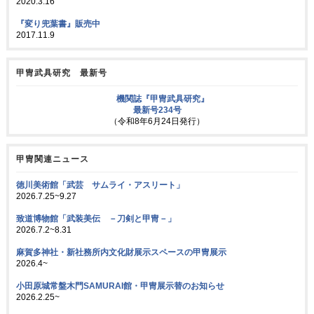
2020.3.16
『変り兜葉書』販売中
2017.11.9
甲冑武具研究 最新号
機関誌『甲冑武具研究』
最新号234号
（令和8年6月24日発行）
甲冑関連ニュース
徳川美術館「武芸 サムライ・アスリート」
2026.7.25~9.27
致道博物館「武装美伝 －刀剣と甲冑－」
2026.7.2~8.31
麻賀多神社・新社務所内文化財展示スペースの甲冑展示
2026.4~
小田原城常盤木門SAMURAI館・甲冑展示替のお知らせ
2026.2.25~