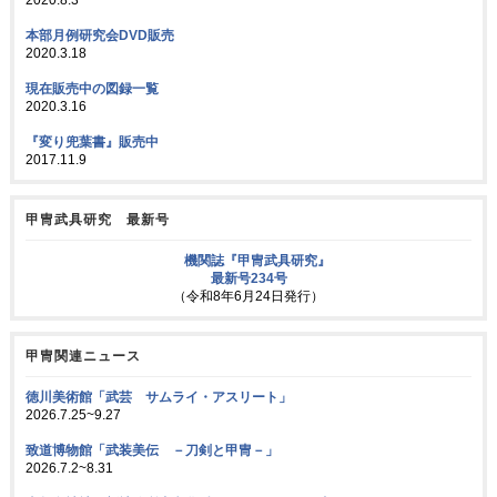
2020.8.3
本部月例研究会DVD販売
2020.3.18
現在販売中の図録一覧
2020.3.16
『変り兜葉書』販売中
2017.11.9
甲冑武具研究 最新号
機関誌『甲冑武具研究』
最新号234号
（令和8年6月24日発行）
甲冑関連ニュース
徳川美術館「武芸 サムライ・アスリート」
2026.7.25~9.27
致道博物館「武装美伝 －刀剣と甲冑－」
2026.7.2~8.31