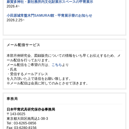
麻賀多神社・新社務所内文化財展示スペースの甲冑展示
2026.4~
小田原城常盤木門SAMURAI館・甲冑展示替のお知らせ
2026.2.25~
メール配信サービス
本部月例研究会、図録販売についての情報をいち早くお伝えするため、メ
ール配信を行っております。
メール配信をご希望の方は、
こちら
より
・氏名
・受信するメールアドレス
を入力頂いた上で送信をお願い致します。
※メール配信は会員に対してのみとさせて頂きます。
事務局
日本甲冑武具研究保存会事務局
〒143-0025
東京都大田区南馬込1-38-3
Tel : 03-6265-0856
Fax: 03-6280-8156