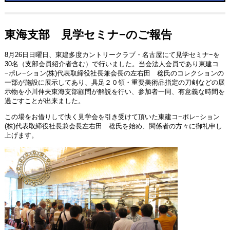
東海支部 見学セミナ−のご報告
8月26日日曜日、東建多度カントリークラブ・名古屋にて見学セミナ−を
30名（支部会員紹介者含む）で行いました。当会法人会員であり東建コ
−ポレ−ション(株)代表取締役社長兼会長の左右田 稔氏のコレクションの
一部が施設に展示してあり、具足２０領・重要美術品指定の刀剣などの展
示物を小川伸夫東海支部顧問が解説を行い、参加者一同、有意義な時間を
過ごすことが出来ました。
この場をお借りして快く見学会を引き受けて頂いた東建コ−ポレ−ション
(株)代表取締役社長兼会長左右田 稔氏を始め、関係者の方々に御礼申し
上げます。