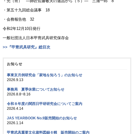
・兜（冑） ―師匠佐藤敏夫の遺品から（５）― 三浦一郎 8
・第五十九回総会議事 18
・会務報告他 32
令和2年12月10日発行
一般社団法人日本甲冑武具研究保存会
>>『甲冑武具研究』総目次
お知らせ
事東京月例研究会「家地を知ろう」のお知らせ
2026.9.13
事務局 夏季休業についてお知らせ
2026.8.8~8.16
令和８年度の関西日甲研研究会についてご案内
2026.4.14
JAS YEARBOOK No.9販売開始のお知らせ
2026.1.14
甲冑武具重要文化資料図録６輯 販売開始のご案内