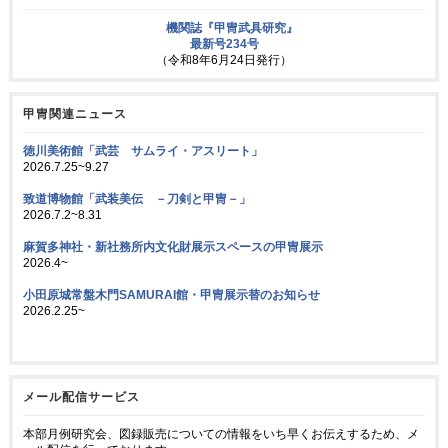
機関誌『甲冑武具研究』
最新号234号
（令和8年6月24日発行）
甲冑関連ニュース
徳川美術館「武芸 サムライ・アスリート」
2026.7.25~9.27
致道博物館「武装美伝 －刀剣と甲冑－」
2026.7.2~8.31
麻賀多神社・新社務所内文化財展示スペースの甲冑展示
2026.4~
小田原城常盤木門SAMURAI館・甲冑展示替のお知らせ
2026.2.25~
メール配信サービス
本部月例研究会、図録販売についての情報をいち早くお伝えするため、メ