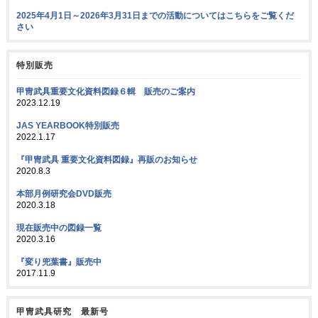
2025年4月1日～2026年3月31日までの活動についてはこちらをご覧くだ
さい
特別販売
甲冑武具重要文化資料図録６輯 販売のご案内
2023.12.19
JAS YEARBOOK特別販売
2022.1.17
『甲冑武具 重要文化資料図録』再販のお知らせ
2020.8.3
本部月例研究会DVD販売
2020.3.18
現在販売中の図録一覧
2020.3.16
『変り兜葉書』販売中
2017.11.9
甲冑武具研究 最新号