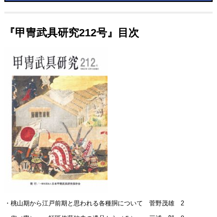
『甲冑武具研究212号』目次
・桃山期から江戸前期と思われる各種胴について 菅野茂雄 2