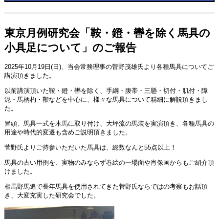
東京月例研究会「鞍・鐙・轡を除く馬具の
小具足について」のご報告
2025年10月19日(日)、当会常務理事の菅野茂雄氏より各種馬具についてご
講演頂きました。
以前講演頂いた鞍・鐙・轡を除く、手綱・腹帯・三懸・切付・肌付・障
泥・馬柄杓・鞭などを中心に、様々な馬具について精細に解説頂きまし
た。
冒頭、馬具一式を木馬に取り付け、大坪流の馬装を実演頂き、各種馬具の
用途や時代的変遷も含めご説明頂きました。
菅野氏よりご持参いただいた馬具は、総数なんと55点以上！
馬具の古い用例を、実物のみならず巻絵の一場面や肖像画からもご紹介頂
けました。
相馬野馬追で長年馬具を使用されてきた菅野氏ならではの考察もお話頂
き、大変充実した研究会でした。