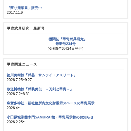
『変り兜葉書』販売中
2017.11.9
甲冑武具研究 最新号
機関誌『甲冑武具研究』
最新号234号
（令和8年6月24日発行）
甲冑関連ニュース
徳川美術館「武芸 サムライ・アスリート」
2026.7.25~9.27
致道博物館「武装美伝 －刀剣と甲冑－」
2026.7.2~8.31
麻賀多神社・新社務所内文化財展示スペースの甲冑展示
2026.4~
小田原城常盤木門SAMURAI館・甲冑展示替のお知らせ
2026.2.25~